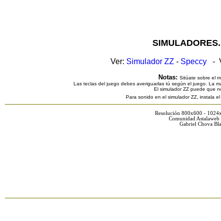
SIMULADORES.
Ver:
Simulador ZZ
-
Speccy
- V
Notas:
Sitúate sobre el 
Las teclas del juego debes averiguarlas tú según el juego. La ma
El simulador ZZ puede que n
Para sonido en el simulador ZZ, instala e
Resolución 800x600 - 1024
Comunidad Astalaweb 
Gabriel Chova Bla