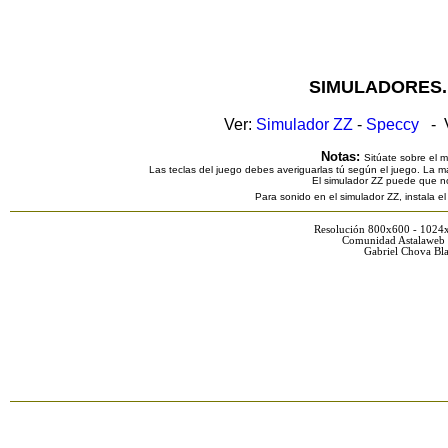
SIMULADORES.
Ver:
Simulador ZZ
-
Speccy
- V
Notas:
Sitúate sobre el 
Las teclas del juego debes averiguarlas tú según el juego. La ma
El simulador ZZ puede que n
Para sonido en el simulador ZZ, instala e
Resolución 800x600 - 1024
Comunidad Astalaweb 
Gabriel Chova Bla