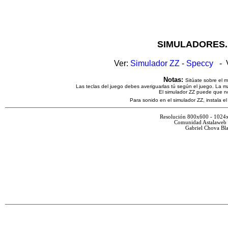
SIMULADORES.
Ver:
Simulador ZZ
-
Speccy
- V
Notas:
Sitúate sobre el 
Las teclas del juego debes averiguarlas tú según el juego. La ma
El simulador ZZ puede que n
Para sonido en el simulador ZZ, instala e
Resolución 800x600 - 1024
Comunidad Astalaweb 
Gabriel Chova Bla