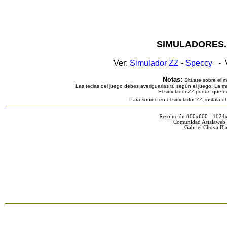
SIMULADORES.
Ver:
Simulador ZZ
-
Speccy
- V
Notas:
Sitúate sobre el 
Las teclas del juego debes averiguarlas tú según el juego. La ma
El simulador ZZ puede que n
Para sonido en el simulador ZZ, instala e
Resolución 800x600 - 1024
Comunidad Astalaweb 
Gabriel Chova Bla