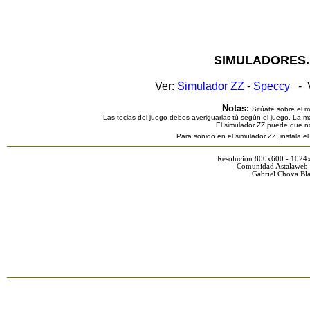
SIMULADORES.
Ver:
Simulador ZZ
-
Speccy
- V
Notas:
Sitúate sobre el 
Las teclas del juego debes averiguarlas tú según el juego. La ma
El simulador ZZ puede que n
Para sonido en el simulador ZZ, instala e
Resolución 800x600 - 1024
Comunidad Astalaweb 
Gabriel Chova Bla