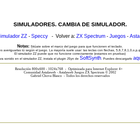
SIMULADORES. CAMBIA DE SIMULADOR.
imulador ZZ
-
Speccy
- Volver a:
ZX Spectrum
-
Juegos
-
Ast
Notas:
Sitúate sobre el marco del juego para que funcionen el teclado.
s averiguarlas tú según el juego. La mayoría suele usar: las teclas con flechas, 5,6,7,8,1,0,o,p,
El simulador ZZ puede que no funcione correctamente (estamos en pruebas)
SoftSynth
aq
ra sonido en el simulador ZZ, instala el plugin JSyn de
. Puedes descargarlo
Resolución 800x600 - 1024x768 - Optimizada para Internet Explorer 4+
Comunidad Astalaweb - Astalaweb Juegos ZX Spectrum © 2002
Gabriel Chova Blasco - Todos los derechos reservados