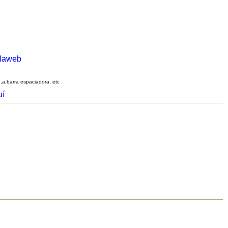
alaweb
q,a,barra espaciadora, etc
uí
.