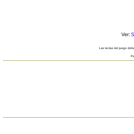
Ver:
S
Las teclas del juego debe
Pa