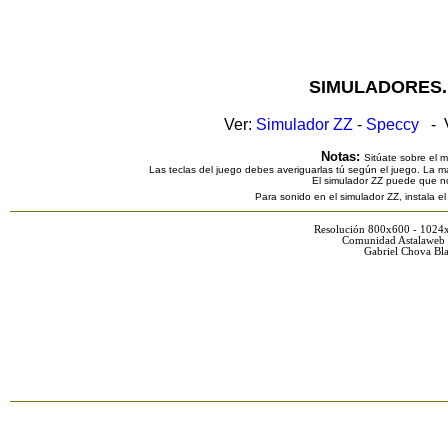
SIMULADORES.
Ver:
Simulador ZZ
-
Speccy
- V
Notas:
Sitúate sobre el 
Las teclas del juego debes averiguarlas tú según el juego. La ma
El simulador ZZ puede que n
Para sonido en el simulador ZZ, instala e
Resolución 800x600 - 1024
Comunidad Astalaweb 
Gabriel Chova Bla