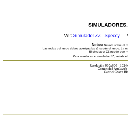
SIMULADORES.
Ver:
Simulador ZZ
-
Speccy
- V
Notas:
Sitúate sobre el 
Las teclas del juego debes averiguarlas tú según el juego. La ma
El simulador ZZ puede que n
Para sonido en el simulador ZZ, instala e
Resolución 800x600 - 1024
Comunidad Astalaweb 
Gabriel Chova Bla