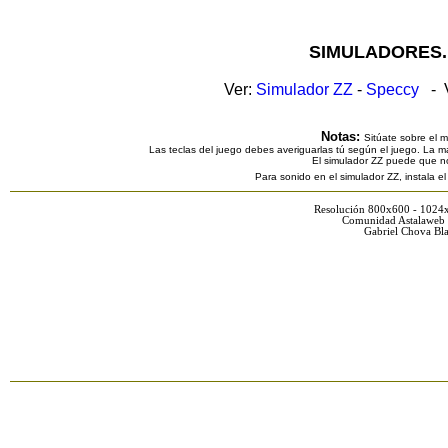
SIMULADORES.
Ver:
Simulador ZZ
-
Speccy
- V
Notas:
Sitúate sobre el 
Las teclas del juego debes averiguarlas tú según el juego. La ma
El simulador ZZ puede que n
Para sonido en el simulador ZZ, instala e
Resolución 800x600 - 1024
Comunidad Astalaweb 
Gabriel Chova Bla