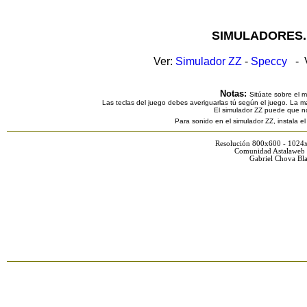
SIMULADORES.
Ver:
Simulador ZZ
-
Speccy
- V
Notas:
Sitúate sobre el 
Las teclas del juego debes averiguarlas tú según el juego. La ma
El simulador ZZ puede que n
Para sonido en el simulador ZZ, instala e
Resolución 800x600 - 1024
Comunidad Astalaweb 
Gabriel Chova Bla