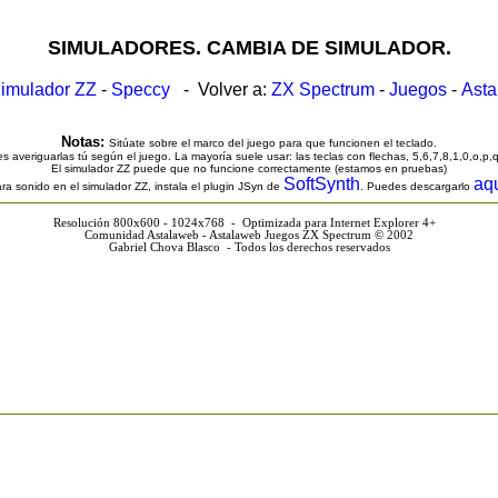
SIMULADORES. CAMBIA DE SIMULADOR.
imulador ZZ
-
Speccy
- Volver a:
ZX Spectrum
-
Juegos
-
Ast
Notas:
Sitúate sobre el marco del juego para que funcionen el teclado.
s averiguarlas tú según el juego. La mayoría suele usar: las teclas con flechas, 5,6,7,8,1,0,o,p,
El simulador ZZ puede que no funcione correctamente (estamos en pruebas)
SoftSynth
aq
ra sonido en el simulador ZZ, instala el plugin JSyn de
. Puedes descargarlo
Resolución 800x600 - 1024x768 - Optimizada para Internet Explorer 4+
Comunidad Astalaweb - Astalaweb Juegos ZX Spectrum © 2002
Gabriel Chova Blasco - Todos los derechos reservados