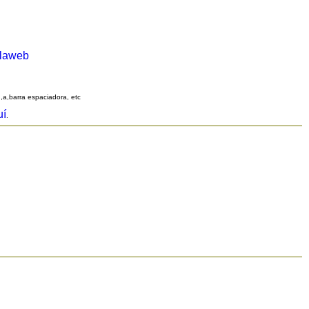
alaweb
q,a,barra espaciadora, etc
uí
.