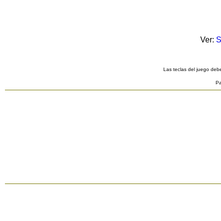
Ver:
S
Las teclas del juego debe
Pa