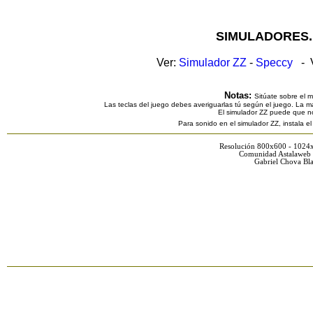
SIMULADORES.
Ver:
Simulador ZZ
-
Speccy
- V
Notas:
Sitúate sobre el 
Las teclas del juego debes averiguarlas tú según el juego. La ma
El simulador ZZ puede que n
Para sonido en el simulador ZZ, instala e
Resolución 800x600 - 1024
Comunidad Astalaweb 
Gabriel Chova Bla