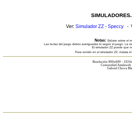
SIMULADORES.
Ver:
Simulador ZZ
-
Speccy
- V
Notas:
Sitúate sobre el 
Las teclas del juego debes averiguarlas tú según el juego. La ma
El simulador ZZ puede que n
Para sonido en el simulador ZZ, instala e
Resolución 800x600 - 1024
Comunidad Astalaweb 
Gabriel Chova Bla