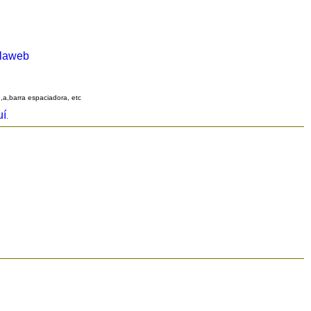
alaweb
q,a,barra espaciadora, etc
uí
.