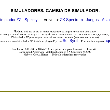
SIMULADORES. CAMBIA DE SIMULADOR.
imulador ZZ
-
Speccy
- Volver a:
ZX Spectrum
-
Juegos
-
Ast
Notas:
Sitúate sobre el marco del juego para que funcionen el teclado.
s averiguarlas tú según el juego. La mayoría suele usar: las teclas con flechas, 5,6,7,8,1,0,o,p,
El simulador ZZ puede que no funcione correctamente (estamos en pruebas)
SoftSynth
aq
ra sonido en el simulador ZZ, instala el plugin JSyn de
. Puedes descargarlo
Resolución 800x600 - 1024x768 - Optimizada para Internet Explorer 4+
Comunidad Astalaweb - Astalaweb Juegos ZX Spectrum © 2002
Gabriel Chova Blasco - Todos los derechos reservados