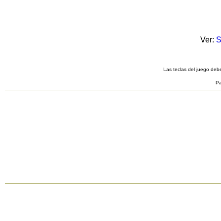
Ver:
S
Las teclas del juego debe
Pa