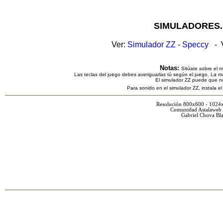
SIMULADORES.
Ver:
Simulador ZZ
-
Speccy
- V
Notas:
Sitúate sobre el 
Las teclas del juego debes averiguarlas tú según el juego. La ma
El simulador ZZ puede que n
Para sonido en el simulador ZZ, instala e
Resolución 800x600 - 1024
Comunidad Astalaweb 
Gabriel Chova Bla