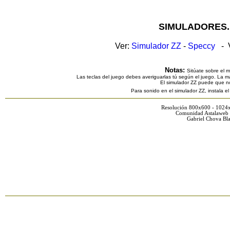
SIMULADORES.
Ver:
Simulador ZZ
-
Speccy
- V
Notas:
Sitúate sobre el 
Las teclas del juego debes averiguarlas tú según el juego. La ma
El simulador ZZ puede que n
Para sonido en el simulador ZZ, instala e
Resolución 800x600 - 1024
Comunidad Astalaweb 
Gabriel Chova Bla