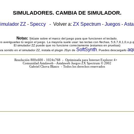
SIMULADORES. CAMBIA DE SIMULADOR.
imulador ZZ
-
Speccy
- Volver a:
ZX Spectrum
-
Juegos
-
Ast
Notas:
Sitúate sobre el marco del juego para que funcionen el teclado.
s averiguarlas tú según el juego. La mayoría suele usar: las teclas con flechas, 5,6,7,8,1,0,o,p,
El simulador ZZ puede que no funcione correctamente (estamos en pruebas)
SoftSynth
aq
ra sonido en el simulador ZZ, instala el plugin JSyn de
. Puedes descargarlo
Resolución 800x600 - 1024x768 - Optimizada para Internet Explorer 4+
Comunidad Astalaweb - Astalaweb Juegos ZX Spectrum © 2002
Gabriel Chova Blasco - Todos los derechos reservados