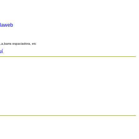
alaweb
q,a,barra espaciadora, etc
uí
.