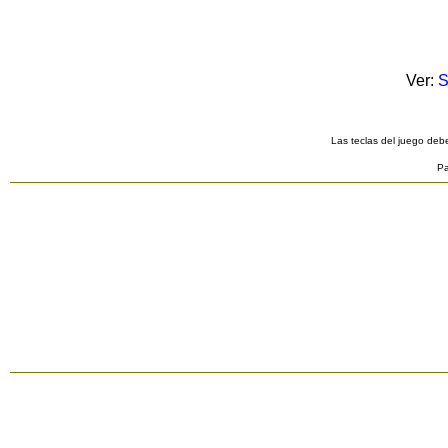
Ver:
S
Las teclas del juego debe
Pa