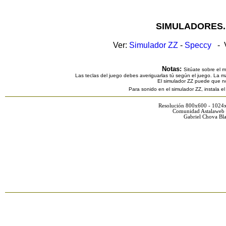
SIMULADORES.
Ver:
Simulador ZZ
-
Speccy
- V
Notas:
Sitúate sobre el 
Las teclas del juego debes averiguarlas tú según el juego. La ma
El simulador ZZ puede que n
Para sonido en el simulador ZZ, instala e
Resolución 800x600 - 1024
Comunidad Astalaweb 
Gabriel Chova Bla