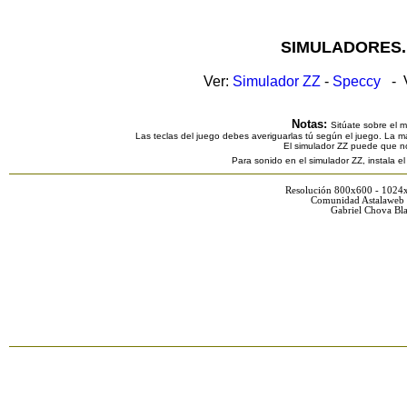
SIMULADORES.
Ver:
Simulador ZZ
-
Speccy
- V
Notas:
Sitúate sobre el 
Las teclas del juego debes averiguarlas tú según el juego. La ma
El simulador ZZ puede que n
Para sonido en el simulador ZZ, instala e
Resolución 800x600 - 1024
Comunidad Astalaweb 
Gabriel Chova Bla