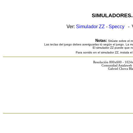
SIMULADORES.
Ver:
Simulador ZZ
-
Speccy
- V
Notas:
Sitúate sobre el 
Las teclas del juego debes averiguarlas tú según el juego. La ma
El simulador ZZ puede que n
Para sonido en el simulador ZZ, instala e
Resolución 800x600 - 1024
Comunidad Astalaweb 
Gabriel Chova Bla