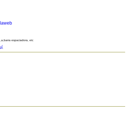
alaweb
q,a,barra espaciadora, etc
uí
.