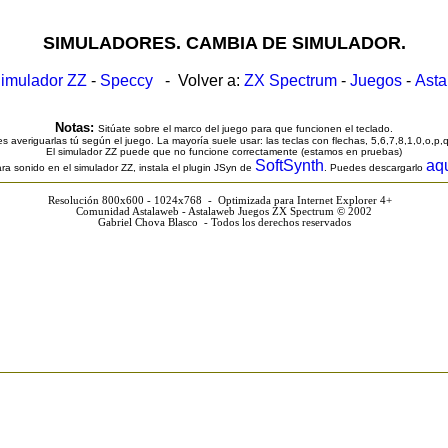
SIMULADORES. CAMBIA DE SIMULADOR.
imulador ZZ
-
Speccy
- Volver a:
ZX Spectrum
-
Juegos
-
Ast
Notas:
Sitúate sobre el marco del juego para que funcionen el teclado.
s averiguarlas tú según el juego. La mayoría suele usar: las teclas con flechas, 5,6,7,8,1,0,o,p,
El simulador ZZ puede que no funcione correctamente (estamos en pruebas)
SoftSynth
aq
ra sonido en el simulador ZZ, instala el plugin JSyn de
. Puedes descargarlo
Resolución 800x600 - 1024x768 - Optimizada para Internet Explorer 4+
Comunidad Astalaweb - Astalaweb Juegos ZX Spectrum © 2002
Gabriel Chova Blasco - Todos los derechos reservados