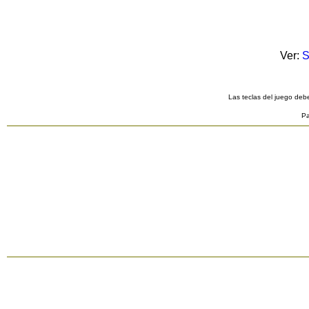
Ver:
S
Las teclas del juego debe
Pa