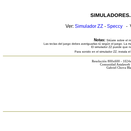
SIMULADORES.
Ver:
Simulador ZZ
-
Speccy
- V
Notas:
Sitúate sobre el 
Las teclas del juego debes averiguarlas tú según el juego. La ma
El simulador ZZ puede que n
Para sonido en el simulador ZZ, instala e
Resolución 800x600 - 1024
Comunidad Astalaweb 
Gabriel Chova Bla