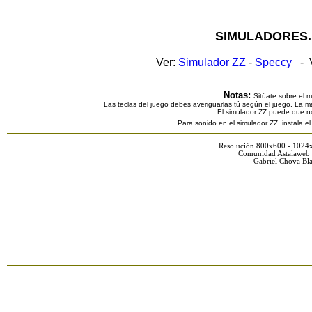
SIMULADORES.
Ver:
Simulador ZZ
-
Speccy
- V
Notas:
Sitúate sobre el 
Las teclas del juego debes averiguarlas tú según el juego. La ma
El simulador ZZ puede que n
Para sonido en el simulador ZZ, instala e
Resolución 800x600 - 1024
Comunidad Astalaweb 
Gabriel Chova Bla