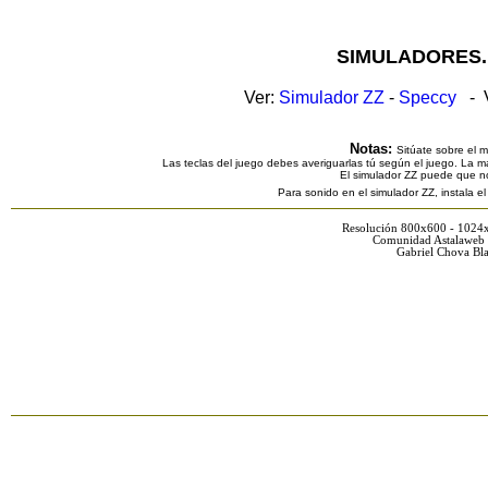
SIMULADORES.
Ver:
Simulador ZZ
-
Speccy
- V
Notas:
Sitúate sobre el 
Las teclas del juego debes averiguarlas tú según el juego. La ma
El simulador ZZ puede que n
Para sonido en el simulador ZZ, instala e
Resolución 800x600 - 1024
Comunidad Astalaweb 
Gabriel Chova Bla