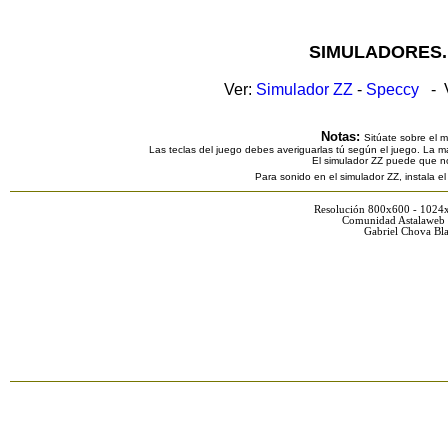
SIMULADORES.
Ver:
Simulador ZZ
-
Speccy
- V
Notas:
Sitúate sobre el 
Las teclas del juego debes averiguarlas tú según el juego. La ma
El simulador ZZ puede que n
Para sonido en el simulador ZZ, instala e
Resolución 800x600 - 1024
Comunidad Astalaweb 
Gabriel Chova Bla