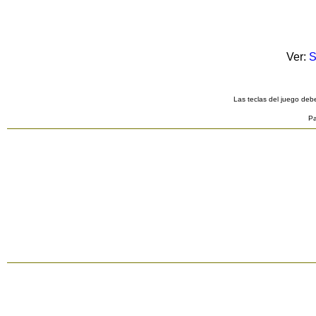
Ver:
S
Las teclas del juego debe
Pa