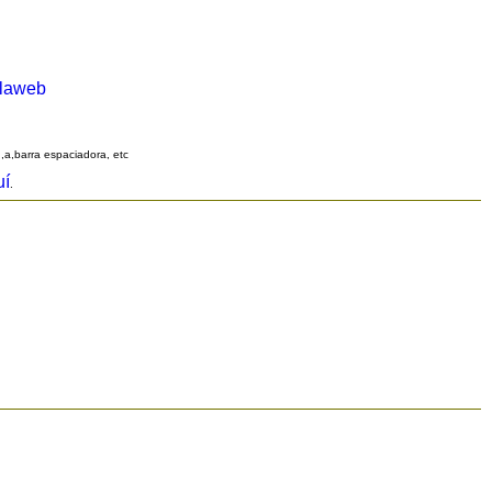
alaweb
q,a,barra espaciadora, etc
uí
.