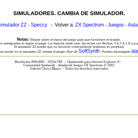
SIMULADORES. CAMBIA DE SIMULADOR.
imulador ZZ
-
Speccy
- Volver a:
ZX Spectrum
-
Juegos
-
Ast
Notas:
Sitúate sobre el marco del juego para que funcionen el teclado.
s averiguarlas tú según el juego. La mayoría suele usar: las teclas con flechas, 5,6,7,8,1,0,o,p,
El simulador ZZ puede que no funcione correctamente (estamos en pruebas)
SoftSynth
aq
ra sonido en el simulador ZZ, instala el plugin JSyn de
. Puedes descargarlo
Resolución 800x600 - 1024x768 - Optimizada para Internet Explorer 4+
Comunidad Astalaweb - Astalaweb Juegos ZX Spectrum © 2002
Gabriel Chova Blasco - Todos los derechos reservados