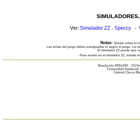
SIMULADORES.
Ver:
Simulador ZZ
-
Speccy
- V
Notas:
Sitúate sobre el 
Las teclas del juego debes averiguarlas tú según el juego. La ma
El simulador ZZ puede que n
Para sonido en el simulador ZZ, instala e
Resolución 800x600 - 1024
Comunidad Astalaweb 
Gabriel Chova Bla