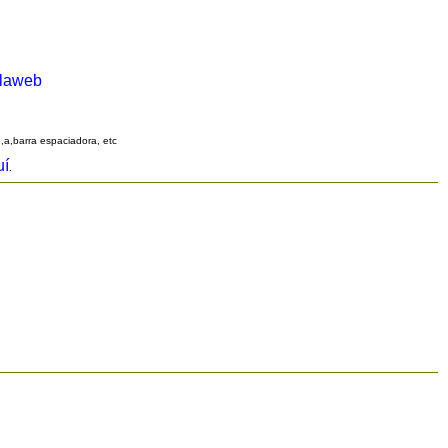
alaweb
q,a,barra espaciadora, etc
uí
.