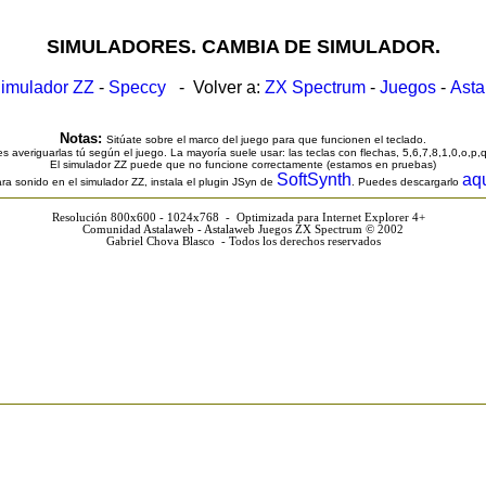
SIMULADORES. CAMBIA DE SIMULADOR.
imulador ZZ
-
Speccy
- Volver a:
ZX Spectrum
-
Juegos
-
Ast
Notas:
Sitúate sobre el marco del juego para que funcionen el teclado.
s averiguarlas tú según el juego. La mayoría suele usar: las teclas con flechas, 5,6,7,8,1,0,o,p,
El simulador ZZ puede que no funcione correctamente (estamos en pruebas)
SoftSynth
aq
ra sonido en el simulador ZZ, instala el plugin JSyn de
. Puedes descargarlo
Resolución 800x600 - 1024x768 - Optimizada para Internet Explorer 4+
Comunidad Astalaweb - Astalaweb Juegos ZX Spectrum © 2002
Gabriel Chova Blasco - Todos los derechos reservados