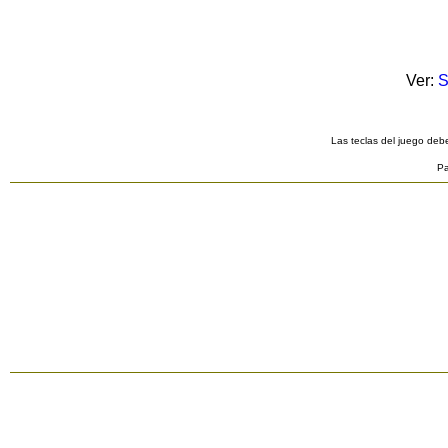
Ver:
S
Las teclas del juego debe
Pa