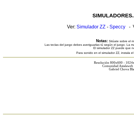
SIMULADORES.
Ver:
Simulador ZZ
-
Speccy
- V
Notas:
Sitúate sobre el 
Las teclas del juego debes averiguarlas tú según el juego. La ma
El simulador ZZ puede que n
Para sonido en el simulador ZZ, instala e
Resolución 800x600 - 1024
Comunidad Astalaweb 
Gabriel Chova Bla