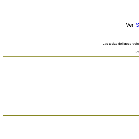
Ver:
S
Las teclas del juego debe
Pa