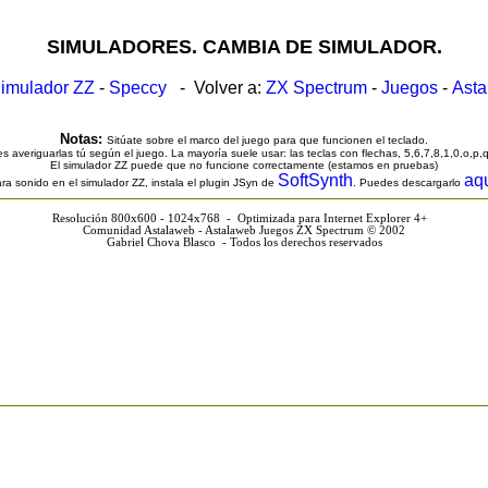
SIMULADORES. CAMBIA DE SIMULADOR.
imulador ZZ
-
Speccy
- Volver a:
ZX Spectrum
-
Juegos
-
Ast
Notas:
Sitúate sobre el marco del juego para que funcionen el teclado.
s averiguarlas tú según el juego. La mayoría suele usar: las teclas con flechas, 5,6,7,8,1,0,o,p,
El simulador ZZ puede que no funcione correctamente (estamos en pruebas)
SoftSynth
aq
ra sonido en el simulador ZZ, instala el plugin JSyn de
. Puedes descargarlo
Resolución 800x600 - 1024x768 - Optimizada para Internet Explorer 4+
Comunidad Astalaweb - Astalaweb Juegos ZX Spectrum © 2002
Gabriel Chova Blasco - Todos los derechos reservados