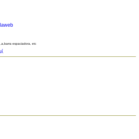
alaweb
q,a,barra espaciadora, etc
uí
.