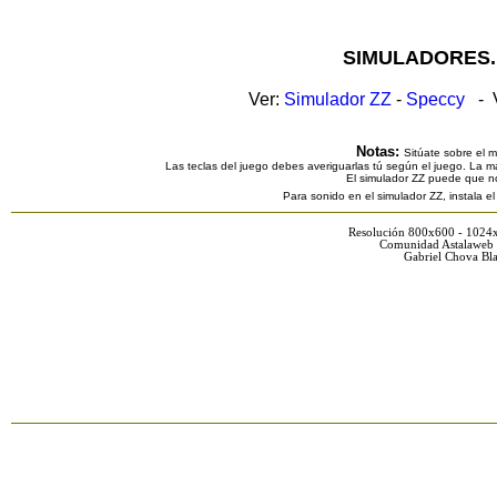
SIMULADORES.
Ver:
Simulador ZZ
-
Speccy
- V
Notas:
Sitúate sobre el 
Las teclas del juego debes averiguarlas tú según el juego. La ma
El simulador ZZ puede que n
Para sonido en el simulador ZZ, instala e
Resolución 800x600 - 1024
Comunidad Astalaweb 
Gabriel Chova Bla