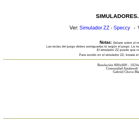
SIMULADORES.
Ver:
Simulador ZZ
-
Speccy
- V
Notas:
Sitúate sobre el 
Las teclas del juego debes averiguarlas tú según el juego. La ma
El simulador ZZ puede que n
Para sonido en el simulador ZZ, instala e
Resolución 800x600 - 1024
Comunidad Astalaweb 
Gabriel Chova Bla