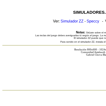
SIMULADORES.
Ver:
Simulador ZZ
-
Speccy
- V
Notas:
Sitúate sobre el 
Las teclas del juego debes averiguarlas tú según el juego. La ma
El simulador ZZ puede que n
Para sonido en el simulador ZZ, instala e
Resolución 800x600 - 1024
Comunidad Astalaweb 
Gabriel Chova Bla