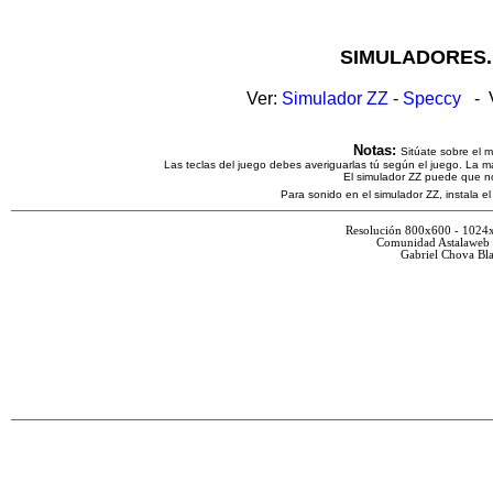
SIMULADORES.
Ver:
Simulador ZZ
-
Speccy
- V
Notas:
Sitúate sobre el 
Las teclas del juego debes averiguarlas tú según el juego. La ma
El simulador ZZ puede que n
Para sonido en el simulador ZZ, instala e
Resolución 800x600 - 1024
Comunidad Astalaweb 
Gabriel Chova Bla