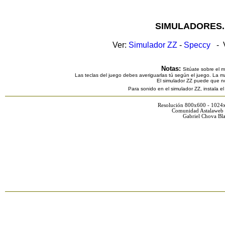
SIMULADORES.
Ver:
Simulador ZZ
-
Speccy
- V
Notas:
Sitúate sobre el 
Las teclas del juego debes averiguarlas tú según el juego. La ma
El simulador ZZ puede que n
Para sonido en el simulador ZZ, instala e
Resolución 800x600 - 1024
Comunidad Astalaweb 
Gabriel Chova Bla