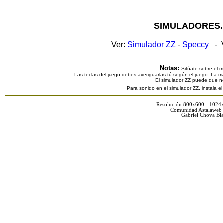
SIMULADORES.
Ver:
Simulador ZZ
-
Speccy
- V
Notas:
Sitúate sobre el 
Las teclas del juego debes averiguarlas tú según el juego. La ma
El simulador ZZ puede que n
Para sonido en el simulador ZZ, instala e
Resolución 800x600 - 1024
Comunidad Astalaweb 
Gabriel Chova Bla