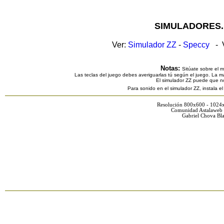
SIMULADORES.
Ver:
Simulador ZZ
-
Speccy
- V
Notas:
Sitúate sobre el 
Las teclas del juego debes averiguarlas tú según el juego. La ma
El simulador ZZ puede que n
Para sonido en el simulador ZZ, instala e
Resolución 800x600 - 1024
Comunidad Astalaweb 
Gabriel Chova Bla