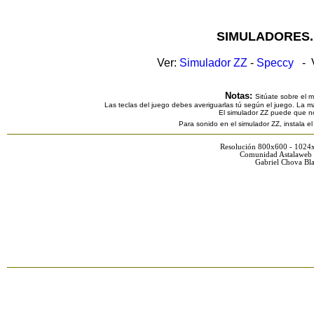
SIMULADORES.
Ver:
Simulador ZZ
-
Speccy
- V
Notas:
Sitúate sobre el 
Las teclas del juego debes averiguarlas tú según el juego. La ma
El simulador ZZ puede que n
Para sonido en el simulador ZZ, instala e
Resolución 800x600 - 1024
Comunidad Astalaweb 
Gabriel Chova Bla