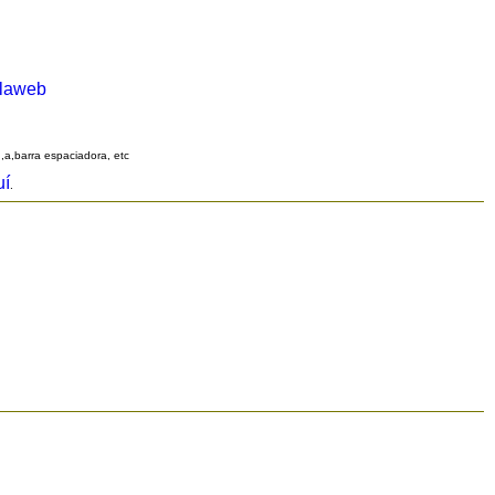
alaweb
q,a,barra espaciadora, etc
uí
.