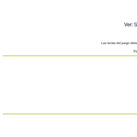
Ver:
S
Las teclas del juego debe
Pa