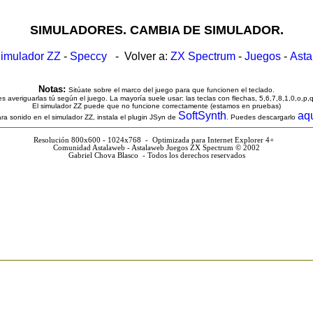
SIMULADORES. CAMBIA DE SIMULADOR.
imulador ZZ
-
Speccy
- Volver a:
ZX Spectrum
-
Juegos
-
Ast
Notas:
Sitúate sobre el marco del juego para que funcionen el teclado.
s averiguarlas tú según el juego. La mayoría suele usar: las teclas con flechas, 5,6,7,8,1,0,o,p,
El simulador ZZ puede que no funcione correctamente (estamos en pruebas)
SoftSynth
aq
ra sonido en el simulador ZZ, instala el plugin JSyn de
. Puedes descargarlo
Resolución 800x600 - 1024x768 - Optimizada para Internet Explorer 4+
Comunidad Astalaweb - Astalaweb Juegos ZX Spectrum © 2002
Gabriel Chova Blasco - Todos los derechos reservados