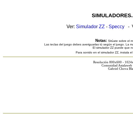
SIMULADORES.
Ver:
Simulador ZZ
-
Speccy
- V
Notas:
Sitúate sobre el 
Las teclas del juego debes averiguarlas tú según el juego. La ma
El simulador ZZ puede que n
Para sonido en el simulador ZZ, instala e
Resolución 800x600 - 1024
Comunidad Astalaweb 
Gabriel Chova Bla