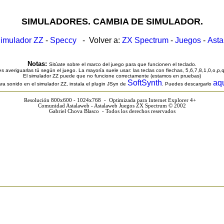
SIMULADORES. CAMBIA DE SIMULADOR.
imulador ZZ
-
Speccy
- Volver a:
ZX Spectrum
-
Juegos
-
Ast
Notas:
Sitúate sobre el marco del juego para que funcionen el teclado.
s averiguarlas tú según el juego. La mayoría suele usar: las teclas con flechas, 5,6,7,8,1,0,o,p,
El simulador ZZ puede que no funcione correctamente (estamos en pruebas)
SoftSynth
aq
ra sonido en el simulador ZZ, instala el plugin JSyn de
. Puedes descargarlo
Resolución 800x600 - 1024x768 - Optimizada para Internet Explorer 4+
Comunidad Astalaweb - Astalaweb Juegos ZX Spectrum © 2002
Gabriel Chova Blasco - Todos los derechos reservados