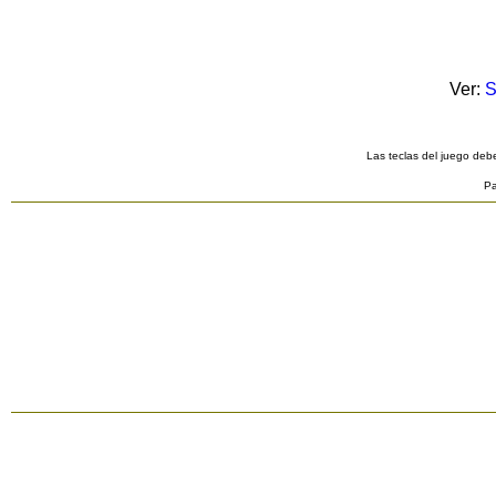
Ver:
S
Las teclas del juego debe
Pa