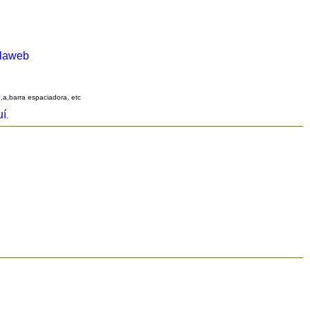
alaweb
q,a,barra espaciadora, etc
uí
.