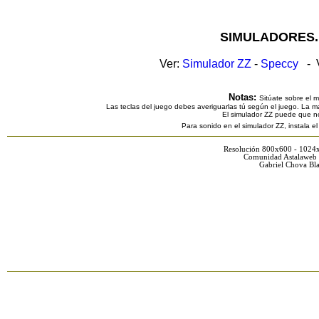
SIMULADORES.
Ver:
Simulador ZZ
-
Speccy
- V
Notas:
Sitúate sobre el 
Las teclas del juego debes averiguarlas tú según el juego. La ma
El simulador ZZ puede que n
Para sonido en el simulador ZZ, instala e
Resolución 800x600 - 1024
Comunidad Astalaweb 
Gabriel Chova Bla