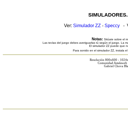
SIMULADORES.
Ver:
Simulador ZZ
-
Speccy
- V
Notas:
Sitúate sobre el 
Las teclas del juego debes averiguarlas tú según el juego. La ma
El simulador ZZ puede que n
Para sonido en el simulador ZZ, instala e
Resolución 800x600 - 1024
Comunidad Astalaweb 
Gabriel Chova Bla