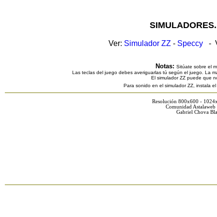
SIMULADORES.
Ver:
Simulador ZZ
-
Speccy
- V
Notas:
Sitúate sobre el 
Las teclas del juego debes averiguarlas tú según el juego. La ma
El simulador ZZ puede que n
Para sonido en el simulador ZZ, instala e
Resolución 800x600 - 1024
Comunidad Astalaweb 
Gabriel Chova Bla