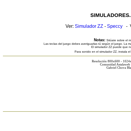
SIMULADORES.
Ver:
Simulador ZZ
-
Speccy
- V
Notas:
Sitúate sobre el 
Las teclas del juego debes averiguarlas tú según el juego. La ma
El simulador ZZ puede que n
Para sonido en el simulador ZZ, instala e
Resolución 800x600 - 1024
Comunidad Astalaweb 
Gabriel Chova Bla