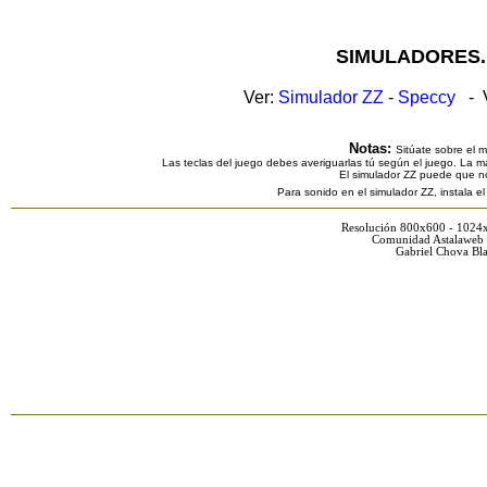
SIMULADORES.
Ver:
Simulador ZZ
-
Speccy
- V
Notas:
Sitúate sobre el 
Las teclas del juego debes averiguarlas tú según el juego. La ma
El simulador ZZ puede que n
Para sonido en el simulador ZZ, instala e
Resolución 800x600 - 1024
Comunidad Astalaweb 
Gabriel Chova Bla