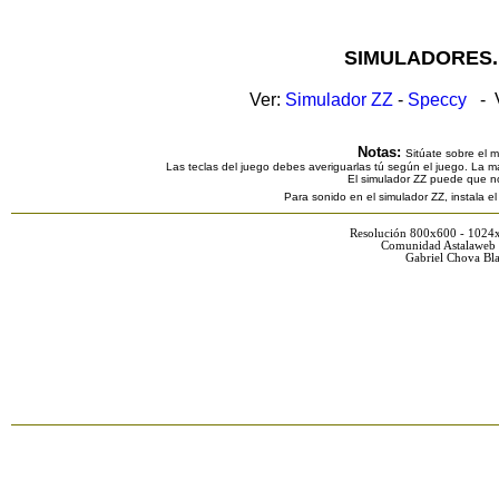
SIMULADORES.
Ver:
Simulador ZZ
-
Speccy
- V
Notas:
Sitúate sobre el 
Las teclas del juego debes averiguarlas tú según el juego. La ma
El simulador ZZ puede que n
Para sonido en el simulador ZZ, instala e
Resolución 800x600 - 1024
Comunidad Astalaweb 
Gabriel Chova Bla