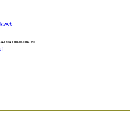
alaweb
q,a,barra espaciadora, etc
uí
.