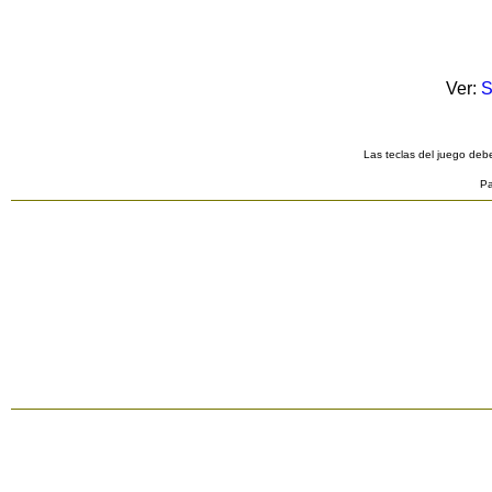
Ver:
S
Las teclas del juego debe
Pa