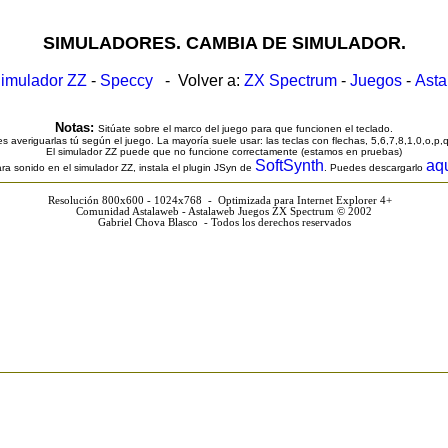
SIMULADORES. CAMBIA DE SIMULADOR.
imulador ZZ
-
Speccy
- Volver a:
ZX Spectrum
-
Juegos
-
Ast
Notas:
Sitúate sobre el marco del juego para que funcionen el teclado.
s averiguarlas tú según el juego. La mayoría suele usar: las teclas con flechas, 5,6,7,8,1,0,o,p,
El simulador ZZ puede que no funcione correctamente (estamos en pruebas)
SoftSynth
aq
ra sonido en el simulador ZZ, instala el plugin JSyn de
. Puedes descargarlo
Resolución 800x600 - 1024x768 - Optimizada para Internet Explorer 4+
Comunidad Astalaweb - Astalaweb Juegos ZX Spectrum © 2002
Gabriel Chova Blasco - Todos los derechos reservados