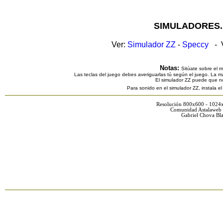
SIMULADORES.
Ver:
Simulador ZZ
-
Speccy
- V
Notas:
Sitúate sobre el 
Las teclas del juego debes averiguarlas tú según el juego. La ma
El simulador ZZ puede que n
Para sonido en el simulador ZZ, instala e
Resolución 800x600 - 1024
Comunidad Astalaweb 
Gabriel Chova Bla