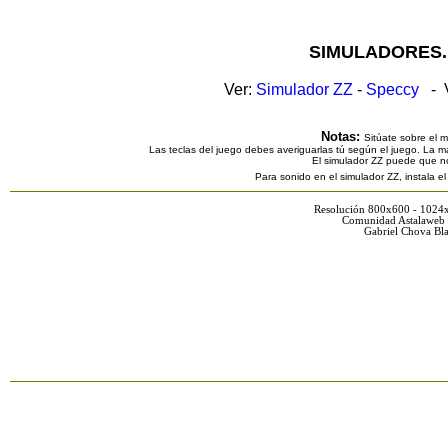
SIMULADORES.
Ver:
Simulador ZZ
-
Speccy
- V
Notas:
Sitúate sobre el 
Las teclas del juego debes averiguarlas tú según el juego. La ma
El simulador ZZ puede que n
Para sonido en el simulador ZZ, instala e
Resolución 800x600 - 1024
Comunidad Astalaweb 
Gabriel Chova Bla